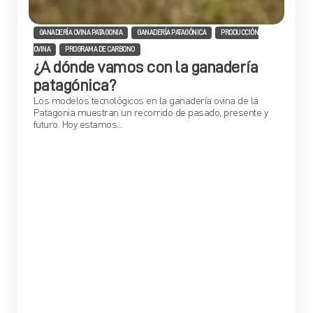
,
,
GANADERÍA OVINA PATAGONIA
GANADERÍA PATAGÓNICA
PRODUCCIÓN
,
OVINA
PROGRAMA DE CARBONO
¿A dónde vamos con la ganadería
patagónica?
Los modelos tecnológicos en la ganadería ovina de la
Patagonia muestran un recorrido de pasado, presente y
futuro. Hoy estamos...