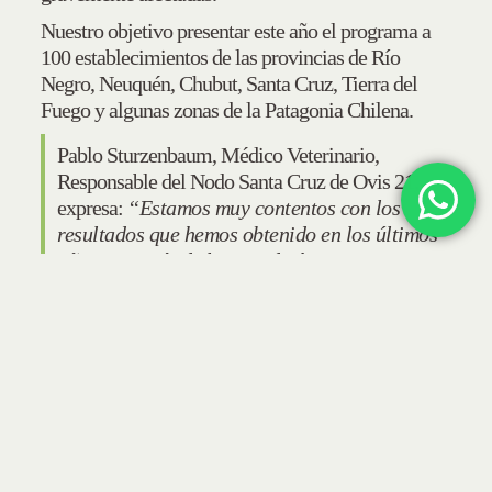
Nuestro objetivo presentar este año el programa a
100 establecimientos de las provincias de Río
Negro, Neuquén, Chubut, Santa Cruz, Tierra del
Fuego y algunas zonas de la Patagonia Chilena.
Pablo Sturzenbaum, Médico Veterinario,
Responsable del Nodo Santa Cruz de Ovis 21,
expresa:
“Estamos muy contentos con los
resultados que hemos obtenido en los últimos
años. A través de la ganadería regenerativa y
nuevas herramientas de planificación, hemos
logrado mejorar nuestros campos y generar
carbono en el suelo. Este momento es un
punto de inflexión en la ganadería
patagónica y representa una oportunidad
inspiradora para otros productores y
profesionales. Estamos emocionados de
poder revertir situaciones que parecían