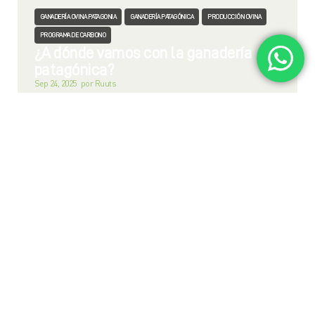
,
,
,
GANADERÍA OVINA PATAGONIA
GANADERÍA PATAGÓNICA
PRODUCCIÓN OVINA
PROGRAMA DE CARBONO
¿A dónde vamos con la ganadería
patagónica?
Sep 24, 2025
por
Ruuts