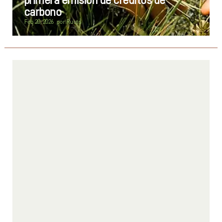
primera emisión de créditos de
carbono
Feb 20, 2026
por
Ruuts