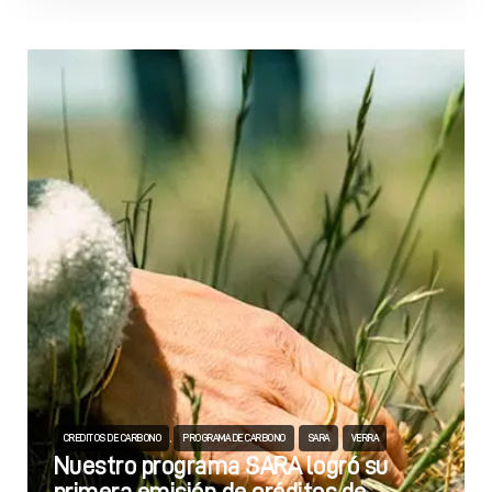
Quizás pueda interesarte
,
,
,
CREDITOS DE CARBONO
PROGRAMA DE CARBONO
SARA
VERRA
Nuestro programa SARA logró su