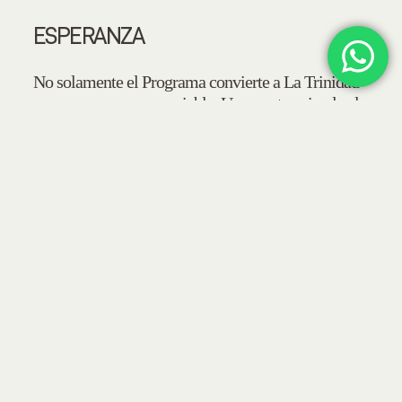
ESPERANZA
No solamente el Programa convierte a La Trinidad
en un campo nuevo y viable. Una vez terminado el
Plan de la Tierra y emitidos los créditos de carbono
que fueron vendidos anticipadamente,
la venta de
carbono se convertirá en la principal fuente de
de Jorge y Mirna por los próximos 20
ingresos
años. Tendrán la posibilidad de vivir dignamente y
seguir custodiando y mejorando su campo, al
tiempo que prestan un servicio valioso e
indispensable para la Humanidad.
No podemos
encontrar un cambio más profundo y potente
que este desde el inicio de la ganadería en la
Patagonia.